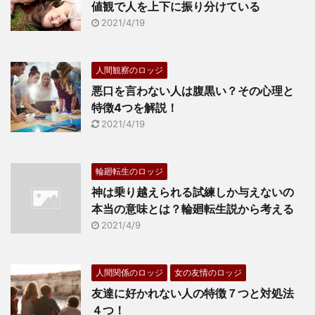
値観で人を上下に振り分けている
2021/4/19
人間観察のロッジ
悪口を言わない人は腹黒い？その心理と
特徴4つを解説！
2021/4/19
輪廻転生のロッジ
神は乗り越えられる試練しか与えないの
本当の意味とは？輪廻転生説から考える
2021/4/9
人間関係のロッジ
女の友情のロッジ
友達に好かれない人の特徴７つと対処法
４つ！